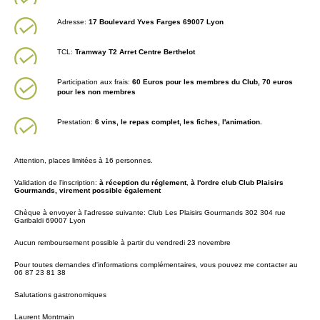
Adresse:
17 Boulevard Yves Farges 69007 Lyon
TCL:
Tramway T2 Arret Centre Berthelot
Participation aux frais:
60
Euros pour les membres du Club, 70 euros
pour les non membres
Prestation:
6 vins, le repas complet, les fiches, l'animation.
Attention, places limitées à 16 personnes.
Validation de l'inscription:
à réception du réglement
,
à l'ordre club Club Plaisirs
Gourmands, virement possible également
Chèque à envoyer à l'adresse suivante: Club Les Plaisirs Gourmands 302 304 rue
Garibaldi 69007 Lyon
Aucun remboursement possible à partir du vendredi 23 novembre
Pour toutes demandes d'informations complémentaires, vous pouvez me contacter au
06 87 23 81 38
Salutations gastronomiques
Laurent Montmain