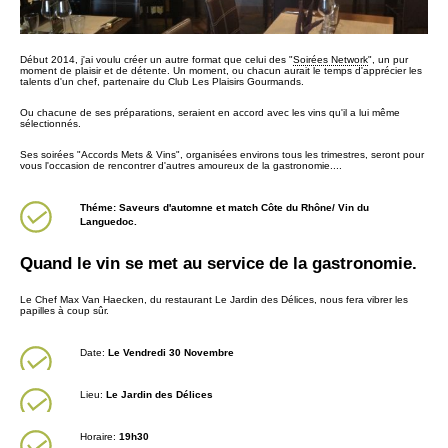
Début 2014, j'ai voulu créer un autre format que celui des "
Soirées Network
", un pur
moment de plaisir et de détente. Un moment, ou chacun aurait le temps d'apprécier les
talents d'un chef, partenaire du Club Les Plaisirs Gourmands.
Ou chacune de ses préparations, seraient en accord avec les vins qu'il a lui même
sélectionnés.
Ses soirées "Accords Mets & Vins", organisées environs tous les trimestres, seront pour
vous l'occasion de rencontrer d'autres amoureux de la gastronomie....
Théme: Saveurs d'automne et match Côte du Rhône/ Vin du
Languedoc.
Quand le vin se met au service de la gastronomie.
Le Chef Max Van Haecken, du restaurant Le Jardin des Délices, nous fera vibrer les
papilles à coup sûr.
Date:
Le Vendredi 30 Novembre
Lieu:
Le Jardin des Délices
Horaire:
19h30