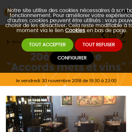
Notre site utilise des cookies nécessaires à son b
fonctionnement. Pour améliorer votre expérience
d’autres cookies peuvent être utilisés : vous pouv
choisir de les désactiver. Cela reste modifiable à t
moment via le lien
Cookies
en bas de page.
Accueil
Les évènements
Les 3 formats de gastronomie
TOUT ACCEPTER
TOUT REFUSER
20ème soirée
CONFIGURER
"Accords mets et vins"
le vendredi 30 novembre 2018 de 19:30 à 23:00