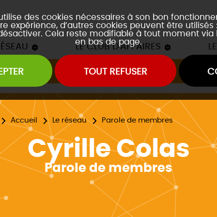
 utilise des cookies nécessaires à son bon fonctionn
re expérience, d’autres cookies peuvent être utilisés
 désactiver. Cela reste modifiable à tout moment via 
en bas de page.
RÉSEAU
LE CLUB D'AFFAIRES
L
EPTER
TOUT REFUSER
C
Les mâchons du Club
es soirées accords mets et vins
es event's "À la découverte de..."
Accueil
Le réseau
Parole de membres
Cyrille Colas
Parole de membres