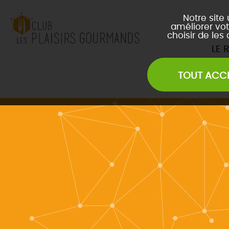
Notre site
améliorer vot
choisir de les
LE 
TOUT ACC
Les Soirées Network
Les Déjeuners du Club
L
Les Afterwork du Club
L
Évènements Inter Club