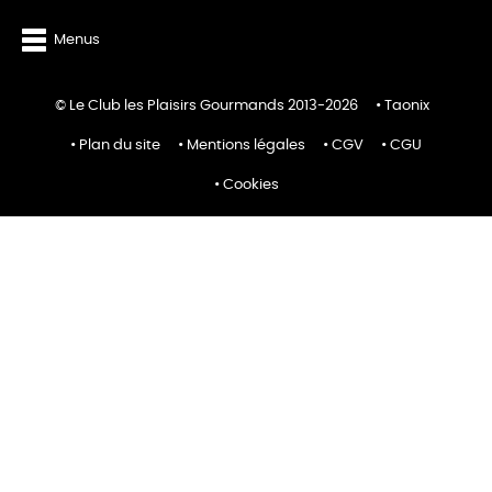
Menus
© Le Club les Plaisirs Gourmands 2013-2026
Taonix
Plan du site
Mentions légales
CGV
CGU
Cookies