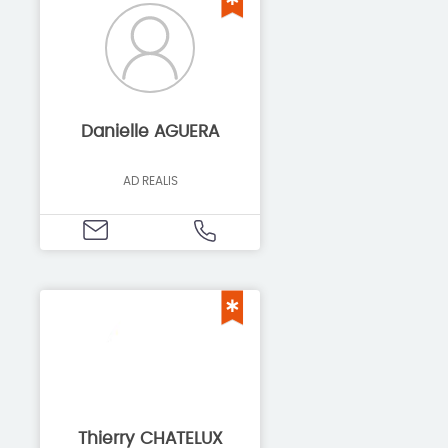
Emploi / Recrutement
Finance et assurances
Formation et coaching
Hôtellerie et restauration
Immobilier
Danielle AGUERA
Informatique et programmation
AD REALIS
Juridique et comptabilité
Nourritures et boissons
Santé et bien-être
Sécurité
Services aux personnes
Services évènementiels ou commerciaux
Sport et loisirs
Télécommunication
Transport et expédition
Véhicule
Vente au détail
Voyage
Thierry CHATELUX