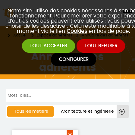
Notre site utilise des cookies nécessaires à son b
fonctionnement. Pour améliorer votre expérience
d’autres cookies peuvent être utilisés : vous pouv
choisir de les désactiver. Cela reste modifiable à t
moment via le lien
Cookies
en bas de page.
Accueil
Espace adhérents
Annuaire des adhérents
TOUT ACCEPTER
TOUT REFUSER
Annuaire des
CONFIGURER
adhérents
Tous les métiers
Architecture et ingénierie
Bâtiment / Construction / BTP
Commerce
Communication et marketing
Conseils