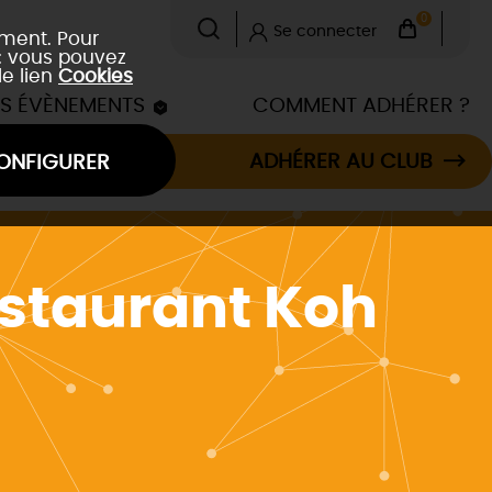
0
Se connecter
ement. Pour
 : vous pouvez
le lien
Cookies
ES ÉVÈNEMENTS
COMMENT ADHÉRER ?
ADHÉRER AU CLUB
ONFIGURER
estaurant Koh