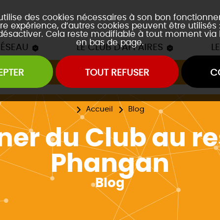
 utilise des cookies nécessaires à son bon fonctionn
re expérience, d’autres cookies peuvent être utilisés
 désactiver. Cela reste modifiable à tout moment via 
en bas de page.
RÉSEAU
LE CLUB D'AFFAIRES
L
EPTER
TOUT REFUSER
C
Les mâchons du Club
es soirées accords mets et vins
es event's "À la découverte de..."
Accueil
Blog
er du Club au r
Phangan
Blog