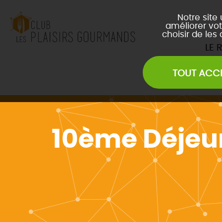
Notre site
améliorer vot
choisir de les
LE 
TOUT ACC
Les Soirées Network
Les Déjeuners du Club
L
Les Afterwork du Club
L
Évènements Inter Club
10ème Déjeun