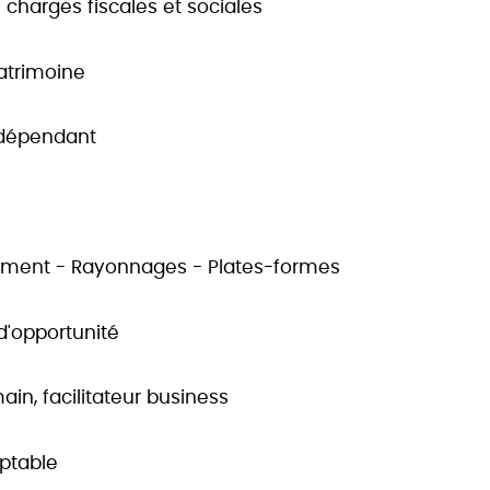
 charges fiscales et sociales
atrimoine
indépendant
ement - Rayonnages - Plates-formes
d'opportunité
in, facilitateur business
ptable