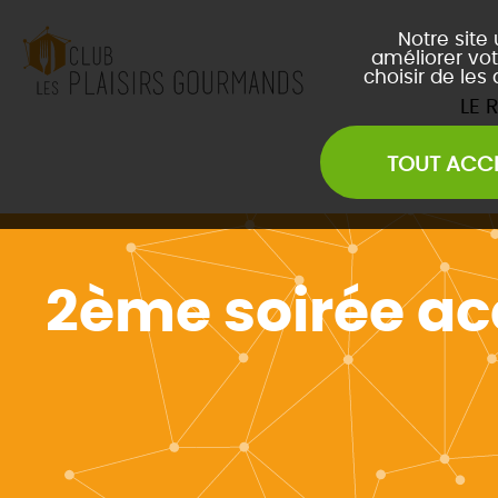
Notre site
améliorer vot
choisir de les
LE 
TOUT ACC
Les Soirées Network
Les Déjeuners du Club
L
Les Afterwork du Club
L
Évènements Inter Club
2ème soirée ac