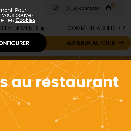
0
Se connecter
ement. Pour
 : vous pouvez
le lien
Cookies
ES ÉVÈNEMENTS
COMMENT ADHÉRER ?
ADHÉRER AU CLUB
ONFIGURER
s au restaurant