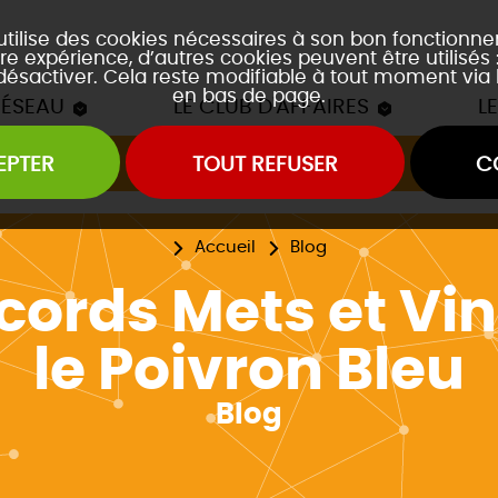
 utilise des cookies nécessaires à son bon fonctionn
re expérience, d’autres cookies peuvent être utilisés
 désactiver. Cela reste modifiable à tout moment via 
en bas de page.
RÉSEAU
LE CLUB D'AFFAIRES
L
EPTER
TOUT REFUSER
C
Les mâchons du Club
es soirées accords mets et vins
es event's "À la découverte de..."
Accueil
Blog
cords Mets et Vin
le Poivron Bleu
Blog