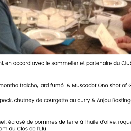
i, en accord avec le sommelier et partenaire du Club, 
 menthe fraîche, lard fumé
& Muscadet One shot of G
speck, chutney de courgette au curry
& Anjou Basting
ef, écrasé de pommes de terre à l'huile d'olive, roqu
om du Clos de l'Elu