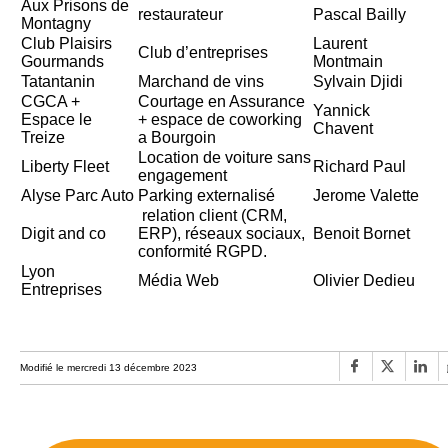
Aux Prisons de
restaurateur
Pascal Bailly
Montagny
Club Plaisirs
Laurent
Club d’entreprises
Gourmands
Montmain
Tatantanin
Marchand de vins
Sylvain Djidi
CGCA +
Courtage en Assurance
Yannick
Espace le
+ espace de coworking
Chavent
Treize
a Bourgoin
Location de voiture sans
Liberty Fleet
Richard Paul
engagement
Alyse Parc Auto
Parking externalisé
Jerome Valette
relation client (CRM,
Digit and co
ERP), réseaux sociaux,
Benoit Bornet
conformité RGPD.
Lyon
Média Web
Olivier Dedieu
Entreprises
Modifié le mercredi 13 décembre 2023