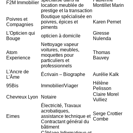
F2M Immobilier
location meublée de
Montillet Marin
prestige et la transaction
Boutique spécialisée en
Poivres et
poivres, épices et
Karen Pernet
Compagnies
piments
L'Opticien qui
Giresse
opticien à domicile
Bouge
Nulenda
Nettoyage vapeur
voitures, meubles,
Atom
Thomas
moquettes pour
Experience
Bauvey
particuliers et
professionnels
L'Ancre de
Écrivain – Biographe
Aurélie Kalk
L’Âme
Hélène
95Bis
Immobilier/Viager
Pelisson
Claire Morel
Chevreux Lyon
Notaire
Vulliez
Électricité, Travaux
acrobatiques,
Serge Crottier
Eimes
assistance technique et
Combe
Contractant général du
bâtiment
Câblage Informatique et