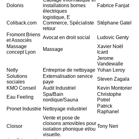
Dolonis
installations bornes
Fabrice Fanjat
électriques
logistique, E
Coliback.com
Commerce, Spécialiste
Stéphane Gatel
retour
Fromont Briens
Avocat en droit social
Ludovic Genty
et Associès
Massage
Xavier Noël
Massage
concept Lyon
Icard
Jerome
Vandewalle
Netly
Entreprise de nettoyage
Yohan Leroy
Solutions
Externalisation service
Steven Zagala
sociales
paye
KMO Conseil
Audit Industriel
Kevin Montorier
Spa/Bain
Christophe
Eau Feeling
nordique/Sauna
Potrel
Patrick
Pronet Industrie
Nettoyage industriel
Raphanel
Vente et pose de
cloisons amovibles pour
Cloisor
Tony Neri
isolation phonique et/ou
visuelle.