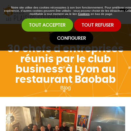
Notre site utilise des cookies nécessaires à son bon fonctionnement. Pour améliorer votr
expérience, d’autres cookies peuvent être utilisés : vous pouvez choisir de les désactiver. Cela
modifiable à tout moment via le lien
Cookies
en bas de page.
TOUT ACCEPTER
TOUT REFUSER
Accueil
Blog
CONFIGURER
30 chefs d'entreprises
réunis par le club
business à Lyon au
restaurant Baobab
Blog