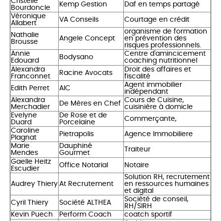
Cristelle
Kemp Gestion
Daf en temps partagé
Bourdoncle
Véronique
VA Conseils
Courtage en crédit
Allabert
organisme de formation
Nathalie
Angele Concept
en prévention des
Brousse
risques professionnels.
Annie
Centre d'amincicement
Bodysano
Edouard
coaching nutritionnel
Alexandra
Droit des affaires et
Racine Avocats
Franconnet
fiscalité
Agent immobilier
Edith Perret
AIC
indépendant
Alexandra
Cours de Cuisine,
De Mères en Chef
Merchadier
cuisinière à domicle
Evelyne
De Rose et de
Commerçante,
Duard
Porcelaine
Caroline
Pietrapolis
Agence Immobiliere
Plagnat
Marie
Dauphiné
Traiteur
Mendes
Gourmet
Gaelle Heitz
Office Notarial
Notaire
Escudier
Solution RH, recrutement
Audrey Thiery
At Recrutement
en ressources humaines
et digital
Socièté de conseil,
Cyril Thiery
Société ALTHEA
RH/SIRH
Kevin Puech
Perform Coach
coatch sportif