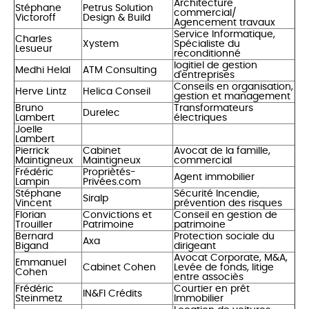
Architecture
Stéphane
Petrus Solution
commercial/
Victoroff
Design & Build
Agencement travaux
Service Informatique,
Charles
Xystem
Spécialiste du
Lesueur
reconditionné
logitiel de gestion
Medhi Helal
ATM Consulting
d'entreprises
Conseils en organisation,
Herve Lintz
Helica Conseil
gestion et management
Bruno
Transformateurs
Durelec
Lambert
électriques
Joelle
Lambert
Pierrick
Cabinet
Avocat de la famille,
Maintigneux
Maintigneux
commercial
Frédéric
Propriètés-
Agent immobilier
Lampin
Privées.com
Stéphane
Sécurité Incendie,
Siralp
Vincent
prévention des risques
Florian
Convictions et
Conseil en gestion de
Trouiller
Patrimoine
patrimoine
Bernard
Protection sociale du
Axa
Bigand
dirigeant
Avocat Corporate, M&A,
Emmanuel
Cabinet Cohen
Levée de fonds, litige
Cohen
entre associès
Frédéric
Courtier en prêt
IN&FI Crédits
Steinmetz
Immobilier