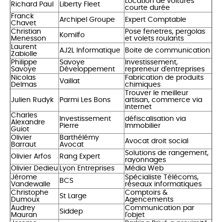
Location de voitures
Richard Paul
Liberty Fleet
courte durée
Franck
Archipel Groupe
Expert Comptable
Chavet
Christian
Pose fenetres, pergolas
Komilfo
Menesson
et volets roulants
Laurent
AJ2L Informatique
Boite de communication
Zabiolle
Philippe
Savoye
Investissement,
Savoye
Développement
repreneur d'entreprises
Nicolas
Fabrication de produits
Vaillat
Delmas
chimiques
Trouver le meilleur
Julien Rudyk
Parmi Les Bons
artisan, commerce via
internet
Charles
Investissement
défiscalisation via
Alexandre
Pierre
Immobilier
Guiot
Olivier
Barthélémy
Avocat droit social
Barraut
Avocat
Solutions de rangement,
Olivier Arfos
Rang Expert
rayonnages
Olivier Dedieu
Lyon Entreprises
Média Web
Jérome
Spécialiste Télécoms,
BCS
Vandewalle
réseaux informatiques
Christophe
Comptoirs &
St Large
Dumoux
Agencements
Audrey
Communication par
Siddep
Mauran
l'objet