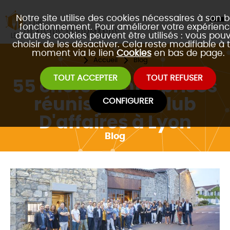
Notre site utilise des cookies nécessaires à son 
fonctionnement. Pour améliorer votre expérienc
d’autres cookies peuvent être utilisés : vous pou
choisir de les désactiver. Cela reste modifiable à 
moment via le lien
Cookies
en bas de page.
Accueil
Blog
TOUT ACCEPTER
TOUT REFUSER
55 chefs d'entreprises
réunis par le Club
CONFIGURER
D'affaires à Lyon
Blog