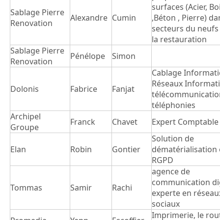
surfaces (Acier, Bo
Sablage Pierre
Alexandre
Cumin
,Béton , Pierre) da
Renovation
secteurs du neufs
la restauration
Sablage Pierre
Pénélope
Simon
Renovation
Cablage Informati
Réseaux Informat
Dolonis
Fabrice
Fanjat
télécommunicatio
téléphonies
Archipel
Franck
Chavet
Expert Comptable
Groupe
Solution de
Elan
Robin
Gontier
dématérialisation 
RGPD
agence de
communication dig
Tommas
Samir
Rachi
experte en réseau
sociaux
Imprimerie, le ro