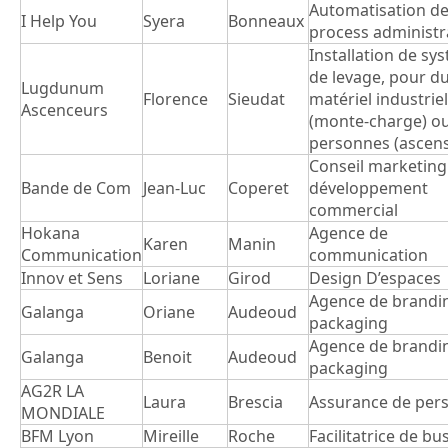
Automatisation d
I Help You
Syera
Bonneaux
process administr
Installation de sy
de levage, pour d
Lugdunum
Florence
Sieudat
matériel industriel
Ascenceurs
(monte-charge) o
personnes (ascens
Conseil marketing
Bande de Com
Jean-Luc
Coperet
développement
commercial
Hokana
Agence de
Karen
Manin
Communication
communication
Innov et Sens
Loriane
Girod
Design D’espaces
Agence de brandi
Galanga
Oriane
Audeoud
packaging
Agence de brandi
Galanga
Benoit
Audeoud
packaging
AG2R LA
Laura
Brescia
Assurance de per
MONDIALE
BFM Lyon
Mireille
Roche
Facilitatrice de bu