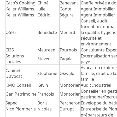
Caco’s Cooking
Chloé
Benevant
Cheffe privée à do
Keller Williams
Julie
Conte
Agent Immobilier
Keller Williams
Cédric
Ségura
Agent Immobilier
Conseil, audit,
formation, domai
QSHE
Bénédicte
Ménard
la qualité, hygiène
sécurité et
environnement
Ci3S
Maureen
Tournois
Consultante Exper
Solutions
Externalisation se
Steven
Zagala
sociales
paye
Avocat en droit de
Cabinet
Stéphanie
Oswald
famille, droit de la
D’avocat
famille
KMO Conseil
Kevin
Montorier
Audit Industriel
Conseiller en gest
Gan Patrimoine
Francois
Montorier
patrimoine/Recru
Sapec
Boris
Percheron
Enveloppe du bat
Nico Plomberie
Nicolas
Durupt
Entreprise de Plo
préparateurs de