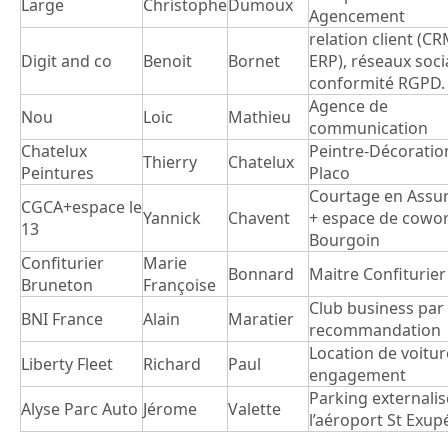
Large
Christophe
Dumoux
Agencement
relation client (CR
Digit and co
Benoit
Bornet
ERP), réseaux soci
conformité RGPD.
Agence de
Nou
Loic
Mathieu
communication
Chatelux
Peintre-Décoratio
Thierry
Chatelux
Peintures
Placo
Courtage en Assu
CGCA+espace le
Yannick
Chavent
+ espace de cowor
13
Bourgoin
Confiturier
Marie
Bonnard
Maitre Confiturier
Bruneton
Françoise
Club business par
BNI France
Alain
Maratier
recommandation
Location de voitur
Liberty Fleet
Richard
Paul
engagement
Parking externalis
Alyse Parc Auto
Jérome
Valette
l’aéroport St Exup