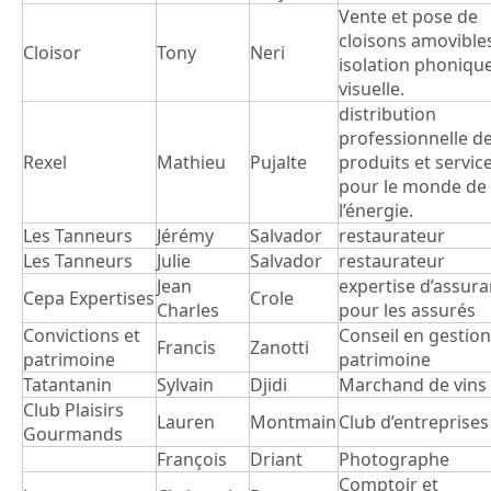
Vente et pose de
cloisons amovible
Cloisor
Tony
Neri
isolation phoniqu
visuelle.
distribution
professionnelle d
Rexel
Mathieu
Pujalte
produits et servic
pour le monde de
l’énergie.
Les Tanneurs
Jérémy
Salvador
restaurateur
Les Tanneurs
Julie
Salvador
restaurateur
Jean
expertise d’assur
Cepa Expertises
Crole
Charles
pour les assurés
Convictions et
Conseil en gestion
Francis
Zanotti
patrimoine
patrimoine
Tatantanin
Sylvain
Djidi
Marchand de vins
Club Plaisirs
Lauren
Montmain
Club d’entreprises
Gourmands
François
Driant
Photographe
Comptoir et