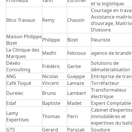
Promedia
Yann
Escoffier
et la logistique.
Courtage en trava
Assistance maitris
Illico Travaux
Remy
Chassin
d’ouvrage, Maitris
D’oeuvre
Maison Philippe
Philippe
Bizet
Fleuriste
Bizet
La Clinique des
Medhi
Feknous
agence de brandi
Marques
Déxéo
Solutions de
Frédéric
Gerbe
Consulting
dématérialisation
ANG
Nicolas
Gueppe
Entreprise de tra
Café Toqué
Vincent
Lamaze
Torréfacteur
Transformateur
Durelec
Bruno
Lambert
électrique
Edaf
Baptiste
Madet
Expert Comptable
Cabinet d’expertis
Lamy
Thomas
Perri
immobilières et
Expertises
expertises du bat
GTS
Gerard
Paryzak
Soudure