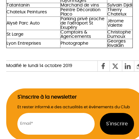
rayonnages
Tatantanin
Marchand de vins
Sylvain Djidi
Peintre Décoration
Thierry
Chatelux Peintures
Placo
Chatelux
Parking privé proche
Jérome
Alysé Parc Auto
de l’aéraport St
Valette
Exupéry
Comptoirs &
Christophe
St Large
Agencements
Dumoux
Georges
Lyon Entreprises
Photographe
Rivalain
Modifié le lundi 14 octobre 2019
S'inscrire à la newsletter
Et rester informé.e des actualités et évènements du Club