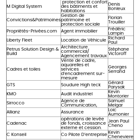
protection et confort
Denis
M Digital System
des bâtiments et
Bonleux
habitations
Gestion de
Florian
Convictions&Patrimoines
patrimoine et
Trouiller
protection sociale
Frédéric
Propriètés-Privées.com
Agent immobilier
Lampin
Richard
Liberty Fleet
Location de Véhicule
Paul
Architecture
Petrus Solution Design &
Stéphane
commercial/
Build
Victoroff
Agencement travaux
Vente de cadre,
aquarelles et
Georges
Cadres et toiles
services
Serrand
d’encadrement sur-
mesure
Gérard
GTS
Soudure High teck
Parysak
Kevin
KMO
Audit industriel
Montorier
Agence de
Samuel
Sirrocco
Communication,
Melgar
Loic
Allianz
Assurance
Aumonier
opérations de levée
Jean Paul
Cadenac
de fonds, croissance
Cheno
externe et cession.
Kevin
C Konseil
Co Pilote D’entreprise
Cheneviere