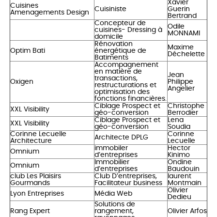
Xavier
Cuisines
Cuisiniste
Guerin
Amenagements Design
Bertrand
Concepteur de
Odile
cuisines- Dressing à
MONNAMI
domicile
Rénovation
Maxime
Optim Bati
énergétique de
Déchelette
Batiments
Accompagnement
en matière de
Jean
transactions,
Oxigen
Philippe
restructurations et
Angelier
optimisation des
fonctions financières.
Ciblage Prospect et
Christophe
XXL Visibility
géo-conversion
Berrodier
Ciblage Prospect et
Lena
XXL Visibility
géo-conversion
Soudia
Corinne Lecuelle
Corinne
Architecte DPLG
Architecture
Lecuelle
immobiler
Hector
Omnium
d’entreprises
Kinimo
Immobilier
Ondine
Omnium
d’entreprises
Baudouin
club Les Plaisirs
Club D’entreprises,
laurent
Gourmands
Facilitateur business
Montmain
Olivier
Lyon Entreprises
Média Web
Dedieu
Solutions de
Rang Expert
rangement,
Olivier Arfos