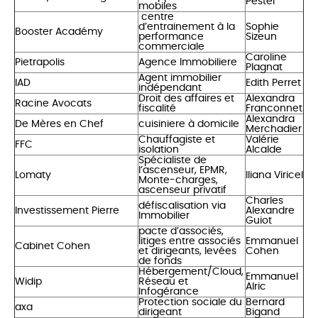
Pestel
mobiles
centre
d’entrainement à la
Sophie
Booster Académy
performance
Sizeun
commerciale
Caroline
Pietrapolis
Agence Immobiliere
Plagnat
Agent immobilier
IAD
Edith Perret
indépendant
Droit des affaires et
Alexandra
Racine Avocats
fiscalité
Franconnet
Alexandra
De Mères en Chef
cuisiniere à domicile
Merchadier
Chauffagiste et
Valérie
FFC
isolation
Alcalde
Spécialiste de
l’ascenseur, EPMR,
Lomaty
Iliana Viricel
Monte-charges,
ascenseur privatif
Charles
défiscalisation via
Investissement Pierre
Alexandre
Immobilier
Guiot
pacte d’associés,
litiges entre associés
Emmanuel
Cabinet Cohen
et dirigeants, levées
Cohen
de fonds
Hébergement/Cloud,
Emmanuel
Widip
Réseau et
Alric
Infogérance
Protection sociale du
Bernard
axa
dirigeant
Bigand