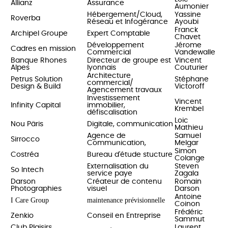
Allianz
Assurance
Aumonier
Hébergement/Cloud,
Yassine
Roverba
Réseau et Infogérance
Ayoubi
Franck
Archipel Groupe
Expert Comptable
Chavet
Développement
Jérome
Cadres en mission
Commercial
Vandewalle
Banque Rhones
Directeur de groupe est
Vincent
Alpes
lyonnais
Couturier
Architecture
Petrus Solution
Stéphane
commercial/
Design & Build
Victoroff
Agencement travaux
Investissement
Vincent
Infinity Capital
immobilier,
Krembel
défiscalisation
Loic
Nou Päris
Digitale, communication
Mathieu
Agence de
Samuel
Sirrocco
Communication,
Melgar
Simon
Costréa
Bureau d'étude stucture
Colange
Externalisation du
Steven
So Intech
service paye
Zagala
Darson
Créateur de contenu
Romain
Photographies
visuel
Darson
Antoine
I Care Group
maintenance prévisionnelle
Coinon
Frédéric
Zenkio
Conseil en Entreprise
Sammut
Club Plaisirs
Laurent