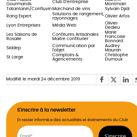
Club D'entreprise
Gourmands
Montmain
Tatantanin/Confluvin
Marchand de vins
Sylvain Djidi
Solutions de rangement,
Rang Expert
Olivier Arfos
rayonnages
Olivier
Lyon Entreprises
Média Web
Dedieu
Marie
Les Saisons de
Confitures Artisanales
Francoise
Rosalie
Maitre confiturier
Bonnard
Communication par
Audrey
Siddep
l'objet
Mauran
Comptoirs &
Christophe
St Large
Agencements
Dumoux
Modifié le mardi 24 décembre 2019
S'inscrire à la newsletter
Et rester informé.e des actualités et évènements du Club