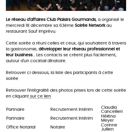
Le réseau d'affaires Club Plaisirs Gourmands
, a organisé le
mercredi 18 décembre sa 63ème
Soirée Network
au
restaurant Sauf Imprévu.
Cette soirée a réuni celles et ceux, qui souhaitent à travers
la gastronomie,
développer leur réseau professionnel et
leur business
... Les co
ntacts se créent plus facilement,
autour d'un cocktail dînatoire.
Retrouver ci dessous, la liste des participants à cette
soirée
Retrouver l'intégralité des photos prises lors de cette soirée
en cliquant
sur ce lien
Claudia
Partnaire
Recrutement Intérim
Cancellieri
Héléna
Partnaire
Recrutement Intérim
Meyer
Corinne
Office Notarial
Notaire
Jullien