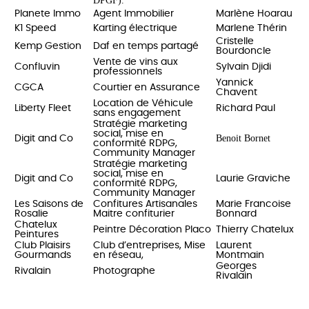
DPGF).
Planete Immo
Agent Immobilier
Marlène Hoarau
K1 Speed
Karting électrique
Marlene Thérin
Cristelle
Kemp Gestion
Daf en temps partagé
Bourdoncle
Vente de vins aux
Confluvin
Sylvain Djidi
professionnels
Yannick
CGCA
Courtier en Assurance
Chavent
Location de Véhicule
Liberty Fleet
Richard Paul
sans engagement
Stratégie marketing
social, mise en
Benoit Bornet
Digit and Co
conformité RDPG,
Community Manager
Stratégie marketing
social, mise en
Digit and Co
Laurie Graviche
conformité RDPG,
Community Manager
Les Saisons de
Confitures Artisanales
Marie Francoise
Rosalie
Maitre confiturier
Bonnard
Chatelux
Peintre Décoration Placo
Thierry Chatelux
Peintures
Club Plaisirs
Club d’entreprises, Mise
Laurent
Gourmands
en réseau,
Montmain
Georges
Rivalain
Photographe
Rivalain