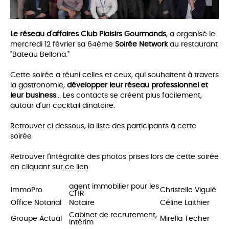
Le réseau d'affaires Club Plaisirs Gourmands
, a organisé le
mercredi 12 février sa 64ème
Soirée Network
au restaurant
"Bateau Bellona."
Cette soirée a réuni celles et ceux, qui souhaitent à travers
la gastronomie,
développer leur réseau professionnel et
leur business
... Les co
ntacts se créent plus facilement,
autour d'un cocktail dînatoire.
Retrouver ci dessous, la liste des participants à cette
soirée
Retrouver l'intégralité des photos prises lors de cette soirée
en cliquant
sur ce lien.
agent immobilier pour les
ImmoPro
Christelle Viguié
CHR
Office Notarial
Notaire
Céline Laithier
Cabinet de recrutement,
Groupe Actual
Mirella Techer
Intérim