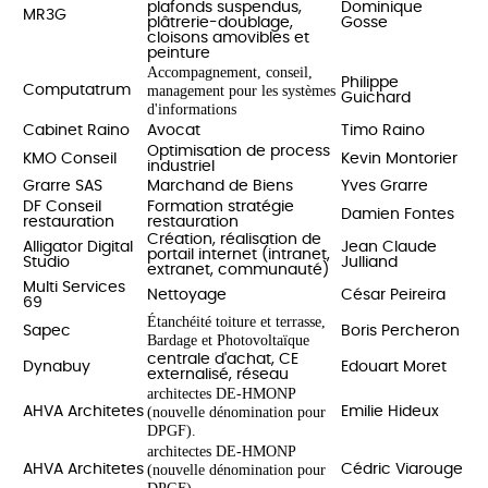
plafonds suspendus,
Dominique
MR3G
plâtrerie-doublage,
Gosse
cloisons amovibles et
peinture
Accompagnement, conseil,
Philippe
management pour les systèmes
Computatrum
Guichard
d'informations
Cabinet Raino
Avocat
Timo Raino
Optimisation de process
KMO Conseil
Kevin Montorier
industriel
Grarre SAS
Marchand de Biens
Yves Grarre
DF Conseil
Formation stratégie
Damien Fontes
restauration
restauration
Création, réalisation de
Alligator Digital
Jean Claude
portail internet (intranet,
Studio
Julliand
extranet, communauté)
Multi Services
Nettoyage
César Peireira
69
Étanchéité toiture et terrasse,
Sapec
Boris Percheron
Bardage et Photovoltaïque
centrale d'achat, CE
Dynabuy
Edouart Moret
externalisé, réseau
architectes DE-HMONP
(nouvelle dénomination pour
AHVA Architetes
Emilie Hideux
DPGF).
architectes DE-HMONP
(nouvelle dénomination pour
AHVA Architetes
Cédric Viarouge