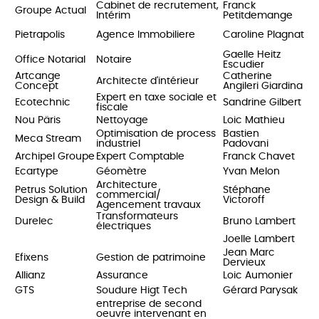
Cabinet de recrutement,
Franck
Groupe Actual
Intérim
Petitdemange
Pietrapolis
Agence Immobiliere
Caroline Plagnat
Gaelle Heitz
Office Notarial
Notaire
Escudier
Artcange
Catherine
Architecte d'intérieur
Concept
Angileri Giardina
Expert en taxe sociale et
Ecotechnic
Sandrine Gilbert
fiscale
Nou Päris
Nettoyage
Loic Mathieu
Optimisation de process
Bastien
Meca Stream
industriel
Padovani
Archipel Groupe
Expert Comptable
Franck Chavet
Ecartype
Géomètre
Yvan Melon
Architecture
Petrus Solution
Stéphane
commercial/
Design & Build
Victoroff
Agencement travaux
Transformateurs
Durelec
Bruno Lambert
électriques
Joelle Lambert
Jean Marc
Efixens
Gestion de patrimoine
Dervieux
Allianz
Assurance
Loic Aumonier
GTS
Soudure Higt Tech
Gérard Parysak
entreprise de second
oeuvre intervenant en