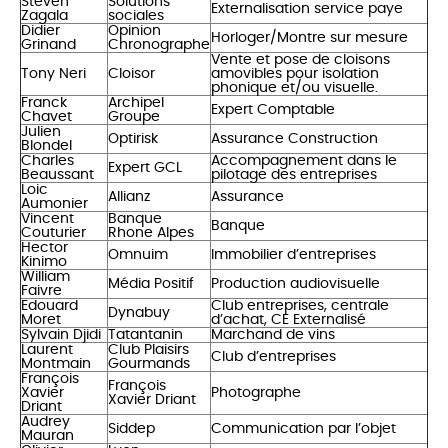
Steven
Solutions
Externalisation service paye
Zagala
sociales
Didier
Opinion
Horloger/Montre sur mesure
Grinand
Chronographe
Vente et pose de cloisons
Tony Neri
Cloisor
amovibles pour isolation
phonique et/ou visuelle.
Franck
Archipel
Expert Comptable
Chavet
Groupe
Julien
Optirisk
Assurance Construction
Blondel
Charles
Accompagnement dans le
Expert GCL
Beaussant
pilotage des entreprises
Loic
Allianz
Assurance
Aumonier
Vincent
Banque
Banque
Couturier
Rhone Alpes
Hector
Omnuim
Immobilier d’entreprises
Kinimo
William
Média Positif
Production audiovisuelle
Faivre
Edouard
Club entreprises, centrale
Dynabuy
Moret
d’achat, CE Externalisé
Sylvain Djidi
Tatantanin
Marchand de vins
Laurent
Club Plaisirs
Club d’entreprises
Montmain
Gourmands
François
François
Xavier
Photographe
Xavier Driant
Driant
Audrey
Siddep
Communication par l’objet
Mauran