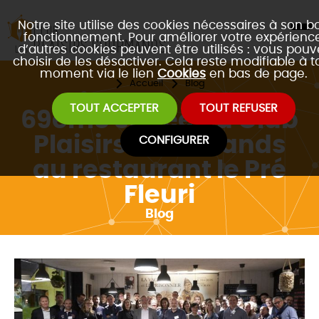
Notre site utilise des cookies nécessaires à son b
fonctionnement. Pour améliorer votre expérience
d’autres cookies peuvent être utilisés : vous pouv
choisir de les désactiver. Cela reste modifiable à t
moment via le lien
Cookies
en bas de page.
Accueil
Blog
TOUT ACCEPTER
TOUT REFUSER
69ème soirée du Club
Plaisirs Gourmands
CONFIGURER
au restaurant le Pré
Fleuri
Blog