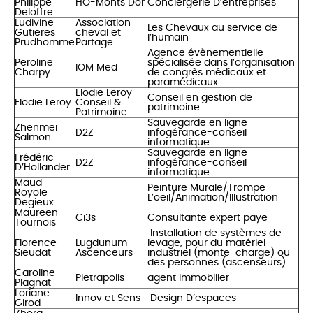
Philippe
HO-Monts Dor
Conciergerie D’entreprises
Deloffre
Ludivine
Association
Les Chevaux au service de
Gutieres
cheval et
l’humain
Prudhomme
Partage
Agence évènementielle
Peroline
spécialisée dans l’organisation
IOM Med
Charpy
de congrès médicaux et
paramédicaux.
Elodie Leroy
Conseil en gestion de
Elodie Leroy
Conseil &
patrimoine
Patrimoine
Sauvegarde en ligne-
Zhenmei
D2Z
infogérance-conseil
Salmon
informatique
Sauvegarde en ligne-
Frédéric
D2Z
infogérance-conseil
D’Hollander
informatique
Maud
Peinture Murale/Trompe
Royole
L’oeil/Animation/Illustration
Degieux
Maureen
Ci3s
Consultante expert paye
Tournois
Installation de systèmes de
Florence
Lugdunum
levage, pour du matériel
Sieudat
Ascenceurs
industriel (monte-charge) ou
des personnes (ascenseurs).
Caroline
Pietrapolis
agent immobilier
Plagnat
Loriane
Innov et Sens
Design D’espaces
Girod