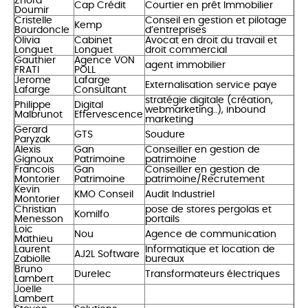
Zhora
Cap Crédit
Courtier en prêt Immobilier
Doumir
Cristelle
Conseil en gestion et pilotage
Kemp
Bourdoncle
d’entreprises
Olivia
Cabinet
Avocat en droit du travail et
Longuet
Longuet
droit commercial
Gauthier
Agence VON
agent immobilier
FRATI
POLL
Jerome
Lafarge
Externalisation service paye
Lafarge
Consultant
stratégie digitale (création,
Philippe
Digital
webmarketing..), inbound
Malbrunot
Effervescence
marketing
Gerard
GTS
Soudure
Paryzak
Alexis
Gan
Conseiller en gestion de
Gignoux
Patrimoine
patrimoine
Francois
Gan
Conseiller en gestion de
Montorier
Patrimoine
patrimoine/Recrutement
Kevin
KMO Conseil
Audit Industriel
Montorier
Christian
pose de stores pergolas et
Komilfo
Menesson
portails
Loic
Nou
Agence de communication
Mathieu
Laurent
Informatique et location de
AJ2L Software
Zabiolle
bureaux
Bruno
Durelec
Transformateurs électriques
Lambert
Joelle
Lambert