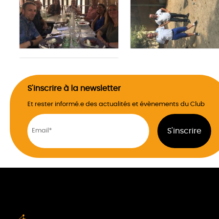
S'inscrire à la newsletter
Et rester informé.e des actualités et évènements du Club