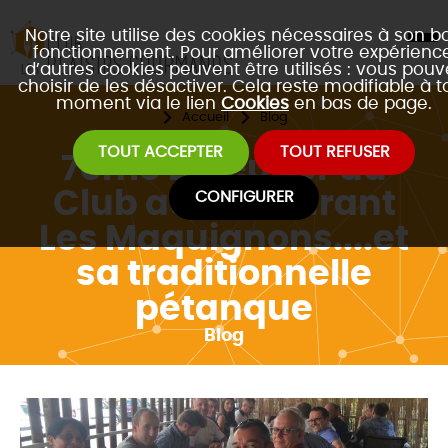
Notre site utilise des cookies nécessaires à son b
fonctionnement. Pour améliorer votre expérience
d’autres cookies peuvent être utilisés : vous pouv
choisir de les désactiver. Cela reste modifiable à t
moment via le lien
Cookies
en bas de page.
Accueil
Blog
TOUT ACCEPTER
TOUT REFUSER
7ème Déjeuner du
Club au restaurant
CONFIGURER
Les Maquignons....et
sa traditionnelle
pétanque
Blog