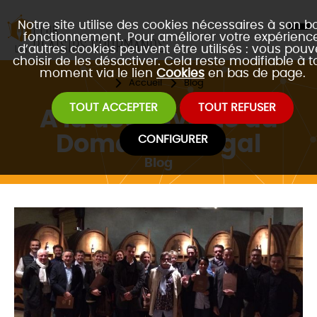
Notre site utilise des cookies nécessaires à son b
fonctionnement. Pour améliorer votre expérience
d’autres cookies peuvent être utilisés : vous pouv
choisir de les désactiver. Cela reste modifiable à t
moment via le lien
Cookies
en bas de page.
Accueil
Blog
TOUT ACCEPTER
TOUT REFUSER
A la découverte du
Domaine Guigal
CONFIGURER
Blog