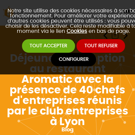
Notre site utilise des cookies nécessaires à son b
fonctionnement. Pour améliorer votre expérience
d’autres cookies peuvent être utilisés : vous pouv
choisir de les désactiver. Cela reste modifiable à t
moment via le lien
Cookies
en bas de page.
Accueil
Blog
TOUT ACCEPTER
TOUT REFUSER
Déjeuner d'exception
CONFIGURER
au restaurant
Aromatic avec la
présence de 40 chefs
d'entreprises réunis
par le club entreprises
à Lyon
Blog