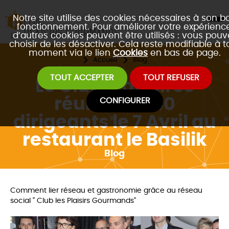
Notre site utilise des cookies nécessaires à son b
fonctionnement. Pour améliorer votre expérience
d’autres cookies peuvent être utilisés : vous pouv
choisir de les désactiver. Cela reste modifiable à t
moment via le lien
Cookies
en bas de page.
Accueil
Blog
TOUT ACCEPTER
TOUT REFUSER
Le Club d'affaires
réunissait 40
CONFIGURER
dirigeants le 7 Avril au
restaurant le Basilik
Blog
Comment lier réseau et gastronomie grâce au réseau
social " Club les Plaisirs Gourmands"