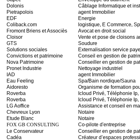
Dolonis
Câblage Informatique et inst
Pietrapolois
agent Immobilier
EDF
Energie
Coliback.com
logistique, E Commerce, Spé
Fromont Briens et Associès
Avocat en droit social
Cloisor
Vente et pose de cloisons a
GTS
Soudure
Solutions sociales
Externalisation service pay
Convictions et patrimoine
Conseil en gestion de patri
Nova Patrimoine
Conseiller en gestion de pa
Pronet Industrie
Nettoyage industriel
IAD
agent Immobilier
Eau Feeling
Spa/Bain nordique/Sauna
Aidoresto
Organisme de formation pour
Roverba
Icloud Privé, Téléphonie Ip,
Roverba
Icloud Privé, Téléphonie Ip,
LG Aoffice
Assistance et conseil en ma
Chevreux Lyon
Notaire
Etude Blanc
Notaire
FOX GB CONSULTING
Co-pilote d'entreprise
Le Conservateur
Conseiller en gestion de pa
Cadéa
Créateur d’espaces profess