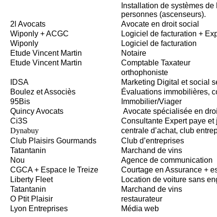
Installation de systèmes de 
personnes (ascenseurs).
2l Avocats
Avocate en droit social
Wiponly + ACGC
Logiciel de facturation + E
Wiponly
Logiciel de facturation
Etude Vincent Martin
Notaire
Etude Vincent Martin
Comptable Taxateur
orthophoniste
IDSA
Marketing Digital et social s
Boulez et Associès
Évaluations immobilières, c
95Bis
Immobilier/Viager
Quincy Avocats
Avocate spécialisée en droit
Ci3S
Consultante Expert paye et j
Dynabuy
centrale d’achat, club entre
Club Plaisirs Gourmands
Club d’entreprises
Tatantanin
Marchand de vins
Nou
Agence de communication
CGCA + Espace le Treize
Courtage en Assurance + e
Liberty Fleet
Location de voiture sans e
Tatantanin
Marchand de vins
O Ptit Plaisir
restaurateur
Lyon Entreprises
Média web