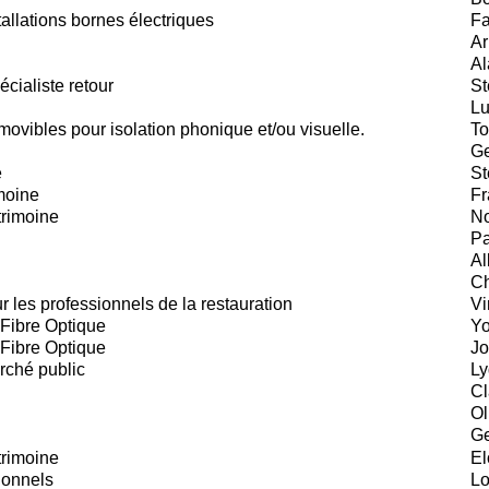
allations bornes électriques
Fa
Ar
Al
cialiste retour
St
Lu
movibles pour isolation phonique et/ou visuelle.
To
Ge
e
St
moine
Fr
trimoine
No
Pa
Al
Ch
 les professionnels de la restauration
Vi
 Fibre Optique
Yo
 Fibre Optique
Jo
rché public
Ly
Cl
Ol
Ge
trimoine
El
ionnels
Lo