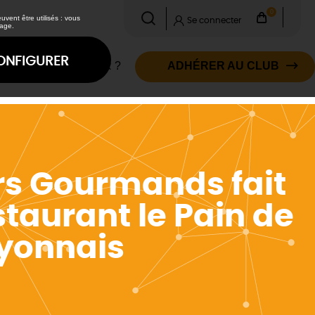
0
vent être utilisés : vous
Se connecter
age.
ONFIGURER
COMMENT ADHÉRER ?
ADHÉRER AU CLUB
sirs Gourmands fait
staurant le Pain de
Lyonnais