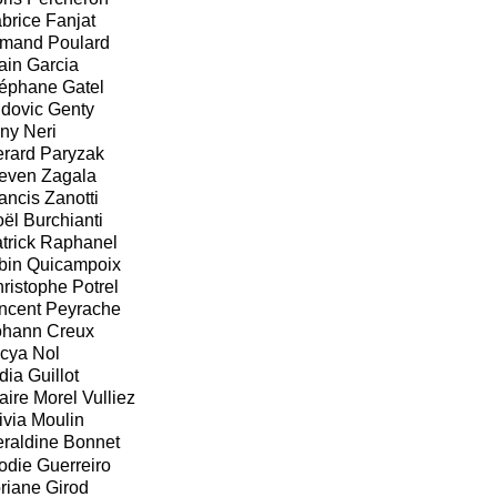
brice Fanjat
mand Poulard
ain Garcia
éphane Gatel
dovic Genty
ny Neri
rard Paryzak
even Zagala
ancis Zanotti
ël Burchianti
trick Raphanel
bin Quicampoix
ristophe Potrel
ncent Peyrache
hann Creux
cya Nol
dia Guillot
aire Morel Vulliez
ivia Moulin
raldine Bonnet
odie Guerreiro
riane Girod