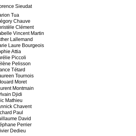
orence Sieudat
rion Tua
égory Chauve
ristèle Clément
abelle Vincent Martin
ther Lallemand
rie Laure Bourgeois
phie Attia
rélie Piccoli
lène Pelisson
ance Tétard
ureen Tournois
ouard Moret
urent Montmain
lvain Djidi
ic Mathieu
nnick Chavent
chard Paul
illaume David
éphane Perrier
ivier Dedieu