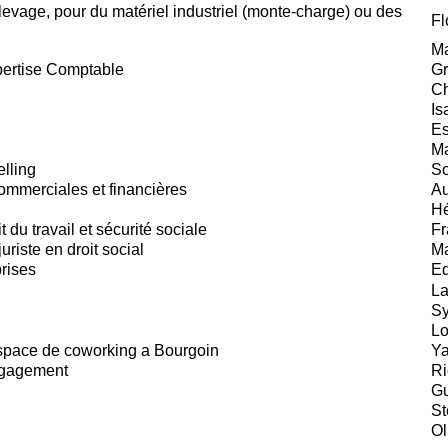
levage, pour du matériel industriel (monte-charge) ou des
Fl
Ma
xpertise Comptable
Gr
Ch
Is
Es
Ma
elling
So
ommerciales et financières
Au
Hé
 du travail et sécurité sociale
Fr
uriste en droit social
Ma
prises
Ed
La
Sy
Lo
space de coworking a Bourgoin
Ya
ngagement
Ri
Gu
St
Ol