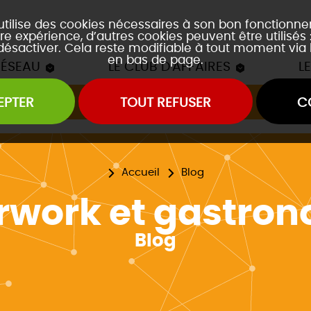
 utilise des cookies nécessaires à son bon fonctionn
re expérience, d’autres cookies peuvent être utilisés
 désactiver. Cela reste modifiable à tout moment via 
en bas de page.
RÉSEAU
LE CLUB D'AFFAIRES
L
EPTER
TOUT REFUSER
C
Les mâchons du Club
es soirées accords mets et vins
es event's "À la découverte de..."
Accueil
Blog
rwork et gastro
Blog