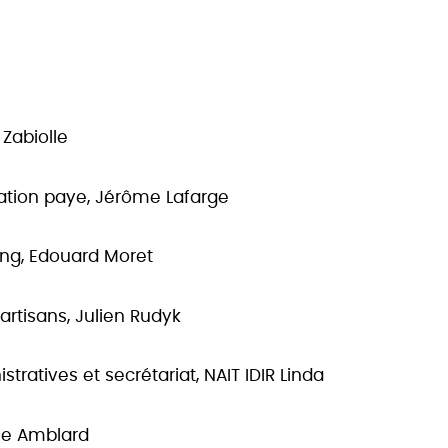
 Zabiolle
sation paye, Jérôme Lafarge
ing, Edouard Moret
rtisans, Julien Rudyk
stratives et secrétariat, NAIT IDIR Linda
ine Amblard