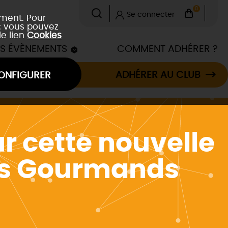
0
Se connecter
ement. Pour
 : vous pouvez
le lien
Cookies
ES ÉVÈNEMENTS
COMMENT ADHÉRER ?
ADHÉRER AU CLUB
ONFIGURER
r cette nouvelle
irs Gourmands