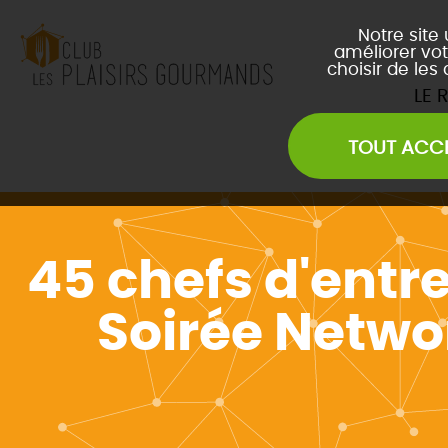
Notre site
améliorer vot
choisir de les
LE 
TOUT ACC
Les Soirées Network
Les Déjeuners du Club
L
Les Afterwork du Club
L
Évènements Inter Club
45 chefs d'entr
Soirée Netwo