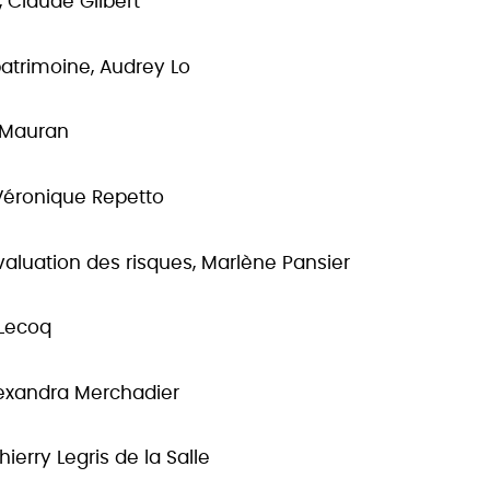
e, Claude Gilbert
patrimoine, Audrey Lo
y Mauran
 Véronique Repetto
valuation des risques, Marlène Pansier
 Lecoq
lexandra Merchadier
erry Legris de la Salle