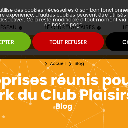
 utilise des cookies nécessaires à son bon fonctionn
re expérience, d’autres cookies peuvent être utilisés
 désactiver. Cela reste modifiable à tout moment via 
en bas de page.
RÉSEAU
LE CLUB D'AFFAIRES
L
EPTER
TOUT REFUSER
C
Les mâchons du Club
es soirées accords mets et vins
es event's "À la découverte de..."
Accueil
Blog
eprises réunis pou
rk du Club Plais
Blog