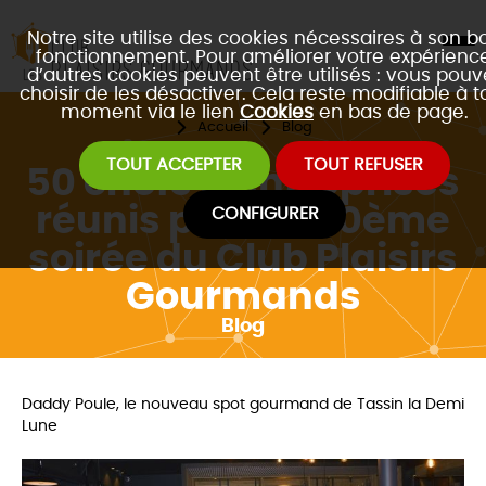
Notre site utilise des cookies nécessaires à son b
fonctionnement. Pour améliorer votre expérience
d’autres cookies peuvent être utilisés : vous pouv
choisir de les désactiver. Cela reste modifiable à t
moment via le lien
Cookies
en bas de page.
Accueil
Blog
TOUT ACCEPTER
TOUT REFUSER
50 chefs d'entreprises
réunis pour la 50ème
CONFIGURER
soirée du Club Plaisirs
Gourmands
Blog
Daddy Poule, le nouveau spot gourmand de Tassin la Demi
Lune