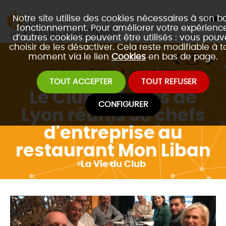
Notre site utilise des cookies nécessaires à son b
fonctionnement. Pour améliorer votre expérience
d’autres cookies peuvent être utilisés : vous pouv
choisir de les désactiver. Cela reste modifiable à t
moment via le lien
Cookies
en bas de page.
Accueil
Blog
La Vie du Club
TOUT ACCEPTER
TOUT REFUSER
Le Club affaires de
CONFIGURER
Lyon réunis 38 chefs
d'entreprise au
restaurant Mon Liban
La Vie du Club