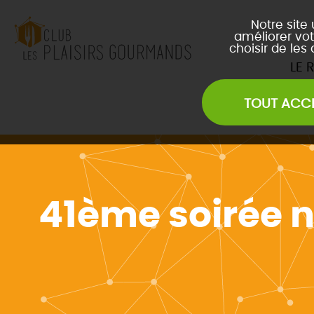
Notre site
améliorer vot
choisir de les
LE 
TOUT ACC
Les Soirées Network
Les Déjeuners du Club
L
Les Afterwork du Club
L
Évènements Inter Club
41ème soirée n