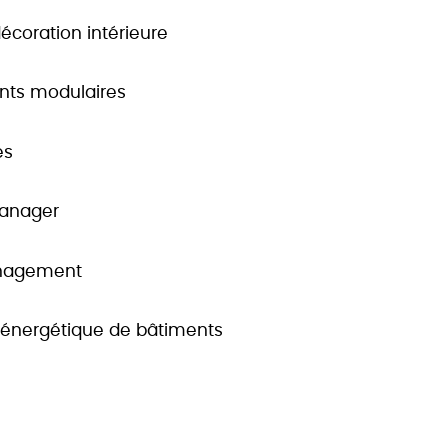
décoration intérieure
ents modulaires
es
Manager
anagement
 énergétique de bâtiments