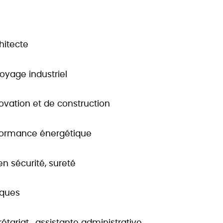
hitecte
oyage industriel
ovation et de construction
rformance énergétique
n sécurité, sureté
iques
étariat , assistante administrative