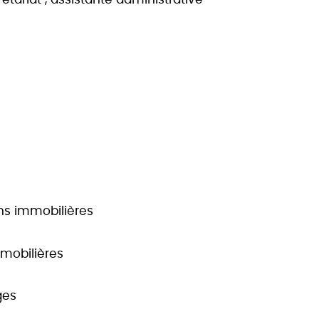
ons immobilières
mmobilières
ges