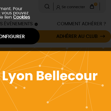
0
Se connecter
ement. Pour
 : vous pouvez
le lien
Cookies
ES ÉVÈNEMENTS
COMMENT ADHÉRER ?
ADHÉRER AU CLUB
ONFIGURER
 Lyon Bellecour