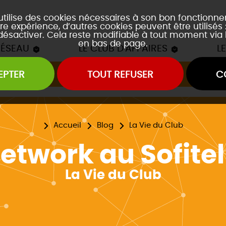
 utilise des cookies nécessaires à son bon fonctionn
re expérience, d’autres cookies peuvent être utilisés
 désactiver. Cela reste modifiable à tout moment via 
en bas de page.
RÉSEAU
LE CLUB D'AFFAIRES
L
EPTER
TOUT REFUSER
C
Les mâchons du Club
es soirées accords mets et vins
es event's "À la découverte de..."
Accueil
Blog
La Vie du Club
etwork au Sofitel
La Vie du Club