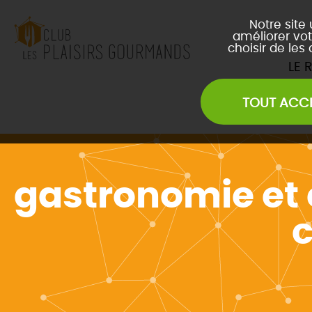
Notre site
améliorer vot
choisir de les
LE 
TOUT ACC
Les Soirées Network
Les Déjeuners du Club
L
Les Afterwork du Club
L
Évènements Inter Club
gastronomie et 
c