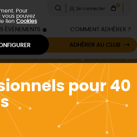
0
Se connecter
ement. Pour
 : vous pouvez
le lien
Cookies
ES ÉVÈNEMENTS
COMMENT ADHÉRER ?
ADHÉRER AU CLUB
ONFIGURER
sionnels pour 40
es