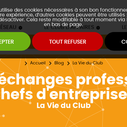
 utilise des cookies nécessaires à son bon fonctionn
re expérience, d’autres cookies peuvent être utilisés
 désactiver. Cela reste modifiable à tout moment via 
en bas de page.
RÉSEAU
LE CLUB D'AFFAIRES
L
EPTER
TOUT REFUSER
C
Les mâchons du Club
es soirées accords mets et vins
es event's "À la découverte de..."
Accueil
Blog
La Vie du Club
échanges profes
hefs d'entrepris
La Vie du Club