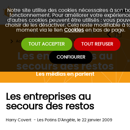
Notre site utilise des cookies nécessaires à son b
fonctionnement. Pour améliorer votre expérience
d’autres cookies peuvent être utilisés : vous pouv
choisir de les désactiver. Cela reste modifiable à t
moment via le lien
Cookies
en bas de page.
Accueil
Le club d'affaires
Les médias en parlent
TOUT ACCEPTER
TOUT REFUSER
Les entreprises au
CONFIGURER
secours des restos
Les médias en parlent
Les entreprises au
secours des restos
Harry Covert
-
Les Potins D'Angèle, le 22 janvier 2009