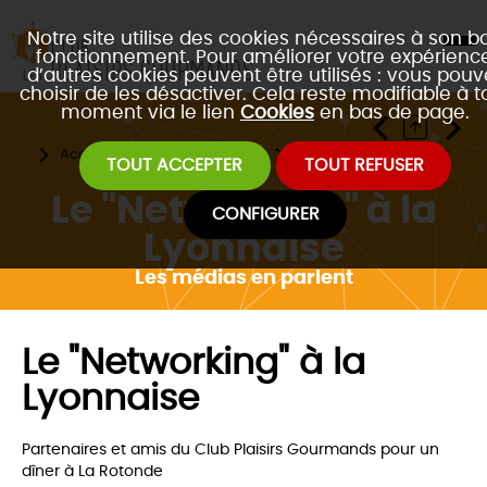
Notre site utilise des cookies nécessaires à son b
fonctionnement. Pour améliorer votre expérience
d’autres cookies peuvent être utilisés : vous pouv
choisir de les désactiver. Cela reste modifiable à t
moment via le lien
Cookies
en bas de page.
Accueil
Le club d'affaires
Les médias en parlent
TOUT ACCEPTER
TOUT REFUSER
Le "Networking" à la
CONFIGURER
Lyonnaise
Les médias en parlent
Le "Networking" à la
Lyonnaise
Partenaires et amis du Club Plaisirs Gourmands pour un
dîner à La Rotonde