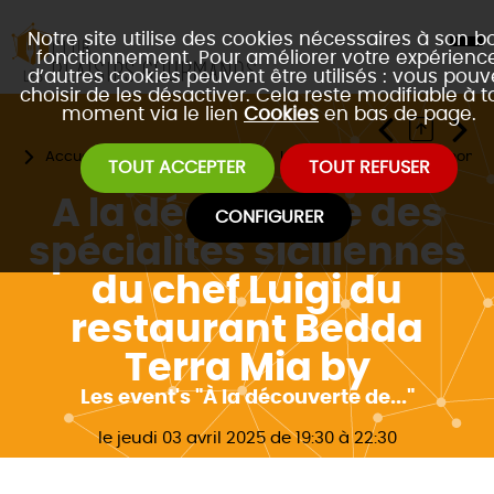
Notre site utilise des cookies nécessaires à son b
fonctionnement. Pour améliorer votre expérience
d’autres cookies peuvent être utilisés : vous pouv
choisir de les désactiver. Cela reste modifiable à t
moment via le lien
Cookies
en bas de page.
Accueil
Les évènements
Les 3 formats de gastronomie
TOUT ACCEPTER
TOUT REFUSER
A la découverte des
CONFIGURER
spécialités siciliennes
du chef Luigi du
restaurant Bedda
Terra Mia by
Les event's "À la découverte de..."
le jeudi 03 avril 2025 de 19:30 à 22:30