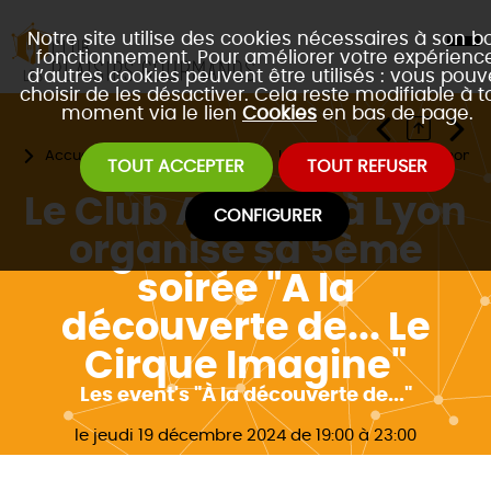
Notre site utilise des cookies nécessaires à son b
fonctionnement. Pour améliorer votre expérience
d’autres cookies peuvent être utilisés : vous pouv
choisir de les désactiver. Cela reste modifiable à t
moment via le lien
Cookies
en bas de page.
Accueil
Les évènements
Les 3 formats de gastronomie
TOUT ACCEPTER
TOUT REFUSER
Le Club Affaires à Lyon
CONFIGURER
organise sa 5ème
soirée "A la
découverte de... Le
Cirque Imagine"
Les event's "À la découverte de..."
le jeudi 19 décembre 2024 de 19:00 à 23:00