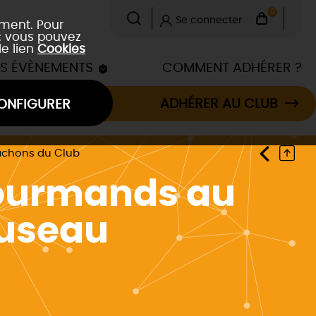
0
Se connecter
ement. Pour
 : vous pouvez
le lien
Cookies
ES ÉVÈNEMENTS
COMMENT ADHÉRER ?
ADHÉRER AU CLUB
ONFIGURER
âchons du Club
Gourmands au
Museau