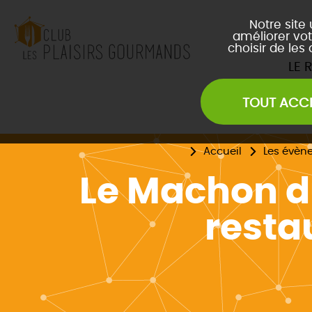
Notre site
améliorer vot
choisir de les
LE 
TOUT ACC
Les Soirées Network
Les Déjeuners du Club
L
Les Afterwork du Club
L
Accueil
Les évèn
Évènements Inter Club
Le Machon d
resta