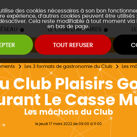
 utilise des cookies nécessaires à son bon fonctionn
re expérience, d’autres cookies peuvent être utilisés
 désactiver. Cela reste modifiable à tout moment via 
en bas de page.
RÉSEAU
LE CLUB D'AFFAIRES
L
EPTER
TOUT REFUSER
C
Les mâchons du Club
es soirées accords mets et vins
es event's "À la découverte de..."
ements
Les 3 formats de gastronomie du Club
Les m
u Club Plaisirs 
urant Le Casse 
Les mâchons du Club
le jeudi 17 mars 2022 de 09:00 à 11:00