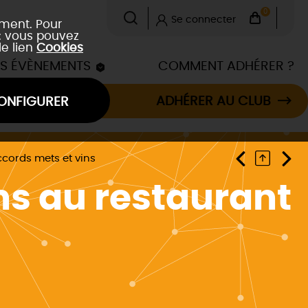
0
Se connecter
ement. Pour
 : vous pouvez
le lien
Cookies
ES ÉVÈNEMENTS
COMMENT ADHÉRER ?
ADHÉRER AU CLUB
ONFIGURER
ccords mets et vins
ns au restaurant