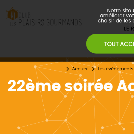
Notre site
améliorer vot
choisir de les
LE 
TOUT ACC
Les Soirées Network
Les Déjeuners du Club
L
Les Afterwork du Club
L
Accueil
Les évènements
Évènements Inter Club
22ème soirée Ac