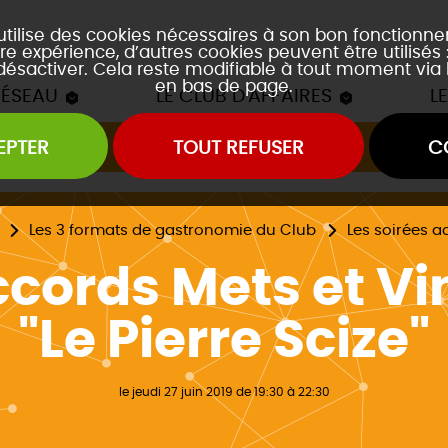
 utilise des cookies nécessaires à son bon fonctionn
re expérience, d’autres cookies peuvent être utilisés
 désactiver. Cela reste modifiable à tout moment via 
en bas de page.
RÉSEAU
LE CLUB D'AFFAIRES
L
EPTER
TOUT REFUSER
C
Les mâchons du Club
es soirées accords mets et vins
es event's "À la découverte de..."
Les 3 formats de gastronomie du Club
Les soirées a
cords Mets et Vi
"Le Pierre Scize"
le jeudi 27 juin 2019 de 19:30 à 22:30