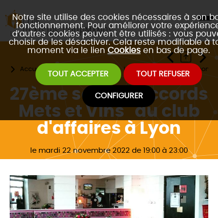
Notre site utilise des cookies nécessaires à son b
fonctionnement. Pour améliorer votre expérience
d’autres cookies peuvent être utilisés : vous pouv
choisir de les désactiver. Cela reste modifiable à t
moment via le lien
Cookies
en bas de page.
Accueil
Les évènements
Les 3 formats de gastronomie
TOUT ACCEPTER
TOUT REFUSER
27ème soirée "Accords
CONFIGURER
Mets et Vins" du club
d'affaires à Lyon
le mardi 22 novembre 2022 de 19:00 à 23:00