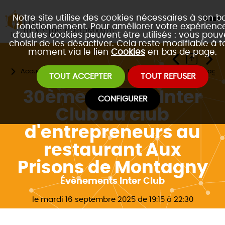
Notre site utilise des cookies nécessaires à son b
fonctionnement. Pour améliorer votre expérience
d’autres cookies peuvent être utilisés : vous pouv
choisir de les désactiver. Cela reste modifiable à t
moment via le lien
Cookies
en bas de page.
Accueil
Les évènements
Les 4 formats de réseautage 
TOUT ACCEPTER
TOUT REFUSER
30ème event's Inter
CONFIGURER
Club du club
d'entrepreneurs au
restaurant Aux
Prisons de Montagny
Évènements Inter Club
le mardi 16 septembre 2025 de 19:15 à 22:30