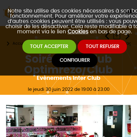
Notre site utilise des cookies nécessaires à son b
fonctionnement. Pour améliorer votre expérience
d’autres cookies peuvent être utilisés : vous pouv
choisir de les désactiver. Cela reste modifiable à t
moment via le lien
Cookies
en bas de page.
Accueil
Les évènements
Les 4 formats de réseautage 
TOUT ACCEPTER
TOUT REFUSER
Soirée Interclub
CONFIGURER
Optimrezo/Club
Évènements Inter Club
le jeudi 30 juin 2022 de 19:00 à 23:00