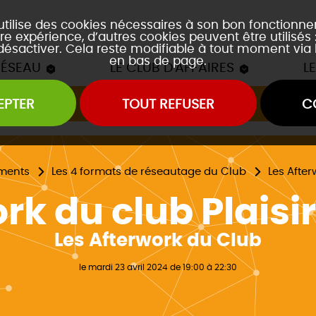
 utilise des cookies nécessaires à son bon fonctionn
re expérience, d’autres cookies peuvent être utilisés
 désactiver. Cela reste modifiable à tout moment via 
en bas de page.
RÉSEAU
LE CLUB D'AFFAIRES
L
EPTER
TOUT REFUSER
C
Les mâchons du Club
es soirées accords mets et vins
es event's "À la découverte de..."
ments
Les 4 formats de réseautage du Club
Les Afte
rk du club Plais
Les Afterwork du Club
le mardi 23 avril 2024 de 19:00 à 22:30