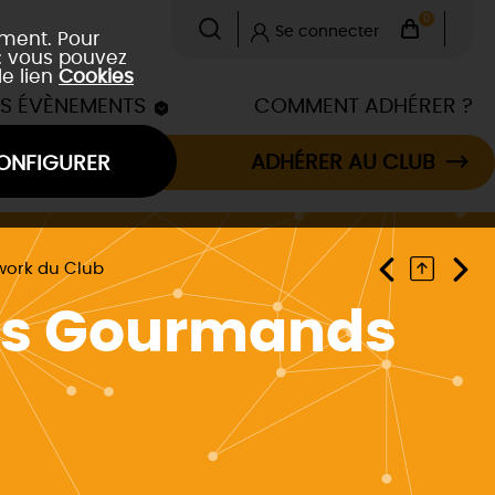
0
Se connecter
ement. Pour
 : vous pouvez
le lien
Cookies
ES ÉVÈNEMENTS
COMMENT ADHÉRER ?
ADHÉRER AU CLUB
ONFIGURER
rwork du Club
irs Gourmands