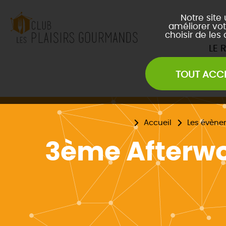
Notre site
améliorer vot
choisir de les
LE 
TOUT ACC
Les Soirées Network
Les Déjeuners du Club
L
Les Afterwork du Club
L
Accueil
Les évène
Évènements Inter Club
3ème Afterwo