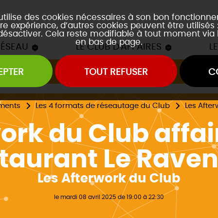
 utilise des cookies nécessaires à son bon fonctionn
re expérience, d’autres cookies peuvent être utilisés
 désactiver. Cela reste modifiable à tout moment via 
en bas de page.
RÉSEAU
LE CLUB D'AFFAIRES
L
EPTER
TOUT REFUSER
C
Les mâchons du Club
es soirées accords mets et vins
es event's "À la découverte de..."
ments
Les 4 formats de réseautage du Club
Les Afte
rk du Club affai
taurant Le Rave
Les Afterwork du Club
le mardi 08 avril 2025 de 19:00 à 22:30