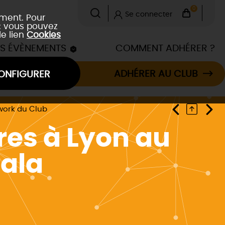
0
Se connecter
ement. Pour
 : vous pouvez
le lien
Cookies
ES ÉVÈNEMENTS
COMMENT ADHÉRER ?
ADHÉRER AU CLUB
ONFIGURER
rwork du Club
res à Lyon au
nala