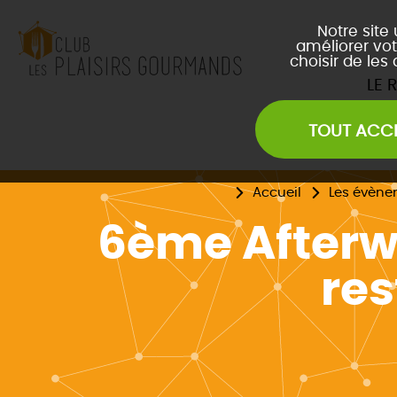
Notre site
améliorer vot
choisir de les
LE 
TOUT ACC
Les Soirées Network
Les Déjeuners du Club
L
Les Afterwork du Club
L
Accueil
Les évène
Évènements Inter Club
6ème Afterwo
res