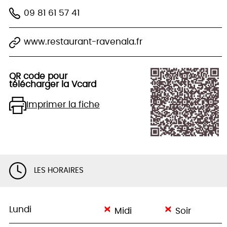
09 81 61 57 41
www.restaurant-ravenala.fr
QR code pour
télécharger la Vcard
Imprimer la fiche
LES HORAIRES
Lundi
Midi
Soir