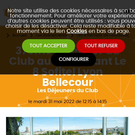
Notre site utilise des cookies nécessaires à son b
fonctionnement. Pour améliorer votre expérience
d’autres cookies peuvent être utilisés : vous pouv
choisir de les désactiver. Cela reste modifiable à t
moment via le lien
Cookies
en bas de page.
Accueil
Les évènements
Les 4 formats de réseautage 
TOUT ACCEPTER
TOUT REFUSER
37ème Déjeuner du
Club au restaurant Le
CONFIGURER
8 Sofitel Lyon
Bellecour
Les Déjeuners du Club
le mardi 31 mai 2022 de 12:15 à 14:15