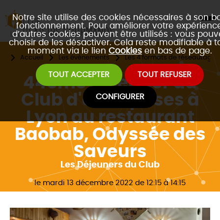
Notre site utilise des cookies nécessaires à son b
fonctionnement. Pour améliorer votre expérience
d’autres cookies peuvent être utilisés : vous pouv
choisir de les désactiver. Cela reste modifiable à t
moment via le lien
Cookies
en bas de page.
Accueil
Les évènements
Les 4 formats de réseautage 
TOUT ACCEPTER
TOUT REFUSER
44ème déjeuner du
Club d'entreprises à
CONFIGURER
Lyon au restaurant
Baobab, Odyssée des
Saveurs
Les Déjeuners du Club
le mardi 13 décembre 2022 de 12:15 à 14:15