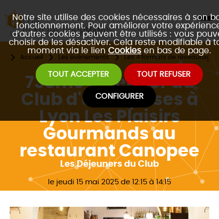
Notre site utilise des cookies nécessaires à son b
fonctionnement. Pour améliorer votre expérience
d’autres cookies peuvent être utilisés : vous pouv
choisir de les désactiver. Cela reste modifiable à t
moment via le lien
Cookies
en bas de page.
Accueil
Les évènements
Les 4 formats de réseautage 
TOUT ACCEPTER
TOUT REFUSER
73ème Déjeuner du
Club d'entreprises à
CONFIGURER
Lyon Les Plaisirs
Gourmands au
restaurant Canopee
Les Déjeuners du Club
le jeudi 15 mai 2025 de 12:15 à 14:15