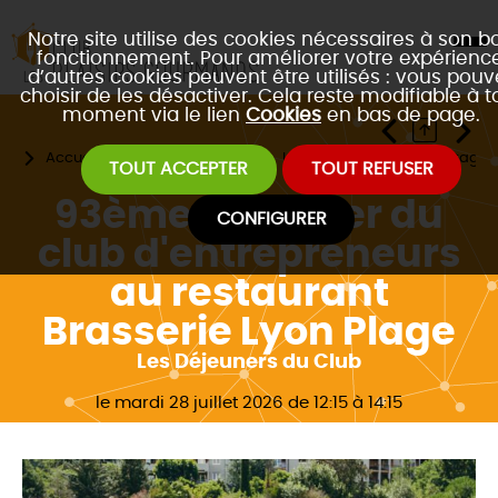
Notre site utilise des cookies nécessaires à son b
fonctionnement. Pour améliorer votre expérience
d’autres cookies peuvent être utilisés : vous pouv
choisir de les désactiver. Cela reste modifiable à t
moment via le lien
Cookies
en bas de page.
Accueil
Les évènements
Les 4 formats de réseautage 
TOUT ACCEPTER
TOUT REFUSER
93ème Déjeuner du
CONFIGURER
club d'entrepreneurs
au restaurant
Brasserie Lyon Plage
Les Déjeuners du Club
le mardi 28 juillet 2026 de 12:15 à 14:15