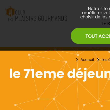
Notre site
améliorer vot
choisir de les
LE 
TOUT ACC
Les Soirées Network
Les Déjeuners du Club
L
Les Afterwork du Club
L
Accueil
Les 
Évènements Inter Club
le 71eme déjeun