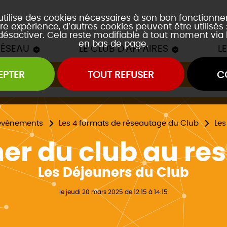
 utilise des cookies nécessaires à son bon fonctionn
re expérience, d’autres cookies peuvent être utilisés
 désactiver. Cela reste modifiable à tout moment via 
en bas de page.
RÉSEAU
LE CLUB D'AFFAIRES
L
EPTER
TOUT REFUSER
C
Les mâchons du Club
es soirées accords mets et vins
es event's "À la découverte de..."
évènements
Les 4 formats de réseautage du Club
Les
er du club au re
Les Déjeuners du Club
le jeudi 20 mars 2025 de 12:15 à 14:15