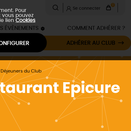
0
Se connecter
ement. Pour
 : vous pouvez
le lien
Cookies
ES ÉVÈNEMENTS
COMMENT ADHÉRER ?
ADHÉRER AU CLUB
ONFIGURER
 Déjeuners du Club
staurant Epicure