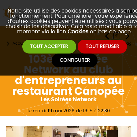
Notre site utilise des cookies nécessaires à son b
fonctionnement. Pour améliorer votre expérience
d’autres cookies peuvent être utilisés : vous pouv
choisir de les désactiver. Cela reste modifiable à t
moment via le lien
Cookies
en bas de page.
Accueil
Les évènements
Les 4 formats de réseautage 
TOUT ACCEPTER
TOUT REFUSER
103ème Soirée
CONFIGURER
Network du club
d'entrepreneurs au
restaurant Canopée
Les Soirées Network
le mardi 19 mai 2026 de 19:15 à 22:30