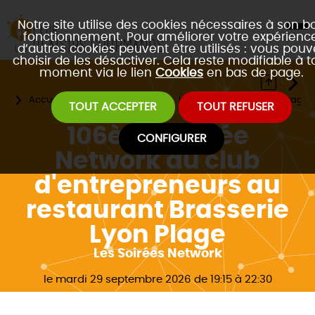
Notre site utilise des cookies nécessaires à son b
fonctionnement. Pour améliorer votre expérience
d’autres cookies peuvent être utilisés : vous pouv
choisir de les désactiver. Cela reste modifiable à t
moment via le lien
Cookies
en bas de page.
Accueil
Les évènements
Les 4 formats de réseautage 
TOUT ACCEPTER
TOUT REFUSER
106ème Soirée
CONFIGURER
Network du club
d'entrepreneurs au
restaurant Brasserie
Lyon Plage
Les Soirées Network
le mardi 29 septembre 2026 de 19:15 à 22:30