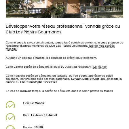
Développer votre réseau professionnel lyonnais grâce au
Club Les Plaisirs Gourmands.
Comme vous le savez certainement, toutes les 6 semaines environs, je vous propose de
rencontrer d'autres membres du Club Les Plaisirs Gourmands,
lors de mes soirées
réseaux.
Autour d'un cocktail dînatoire, les co
ntacts se créent plus facilement.
Cette 23ème soirée se déroulera le jeudi 10 Juillet au restaurant "
Le Manoir
"
Cette nouvelle soirée se déroulera en terrasse, ou l'on pourra apprécier au soleil
couchant, les vins proposés par mon partenaire,
Sylvain Djidi St Clos 3/4
, ainsi que la
cuisine du Chef
Christophe Chevalier.
En cas de mauvais temps, la soirée se déroulera dans le salon privatif du Manoir
Lieu:
Le Manoir
Date:
Le Jeudi 10 Juillet
Horaire:
19h30