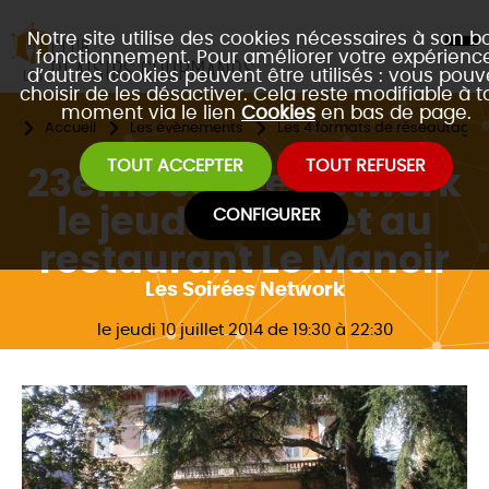
Notre site utilise des cookies nécessaires à son b
fonctionnement. Pour améliorer votre expérience
d’autres cookies peuvent être utilisés : vous pouv
choisir de les désactiver. Cela reste modifiable à t
moment via le lien
Cookies
en bas de page.
Accueil
Les évènements
Les 4 formats de réseautage 
TOUT ACCEPTER
TOUT REFUSER
23ème soirée Network
le jeudi 10 Juillet au
CONFIGURER
restaurant Le Manoir
Les Soirées Network
le jeudi 10 juillet 2014 de 19:30 à 22:30