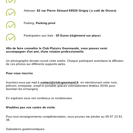
Adresse:
82 rue Pierre Sémard 69520 Grigny ( a coté de Givors)
Parking:
Parking privé
Participation aux frais :
35 Euros (règlement sur place
)
Afin de faire connaître le Club Plaisirs Gourmands, vous pouvez venir
accompagner d'un ami, d'une relation professionnelle.
Un photographe devrait couvrir cette soirée. Chaque participant autorisera la diffusion
de ces photos sur différents supports webs.
Pour vous inscrire
Inscrivez-vous par mail à
contact@club-gourmand.fr
en mentionnant votre nom,
prénom, entreprise, email et portable.(places volontairement limitées 30/40 pour
favoriser les échanges).
En espérant vous voir nombreux et nombreuses.
N'oubliez pas vos cartes de visite.
Pour tout renseignements complémentaires, vous pouvez me joindre au 06 87 23 81
38.
Salutations gastronomiques.