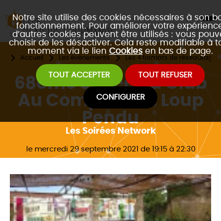
Notre site utilise des cookies nécessaires à son b
fonctionnement. Pour améliorer votre expérience
d’autres cookies peuvent être utilisés : vous pouv
choisir de les désactiver. Cela reste modifiable à t
moment via le lien
Cookies
en bas de page.
Accueil
Les évènements
Les 4 formats de réseautage 
TOUT ACCEPTER
TOUT REFUSER
68ème soirée du Club
Au Comptoir du Loup
CONFIGURER
Pendu
Les Soirées Network
le mercredi 29 septembre 2021 de 19:15 à 22:30