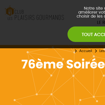
Notre site
améliorer vot
choisir de les
LE 
TOUT ACC
Les Soirées Network
Les Déjeuners du Club
L
Les Afterwork du Club
L
Accueil
Le
Évènements Inter Club
76ème Soirée 