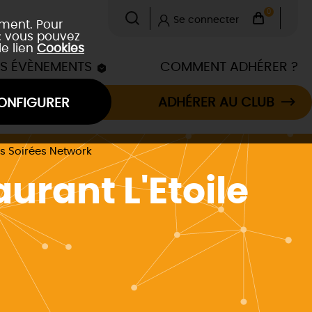
0
Se connecter
ement. Pour
 : vous pouvez
le lien
Cookies
ES ÉVÈNEMENTS
COMMENT ADHÉRER ?
ADHÉRER AU CLUB
ONFIGURER
s Soirées Network
urant L'Etoile