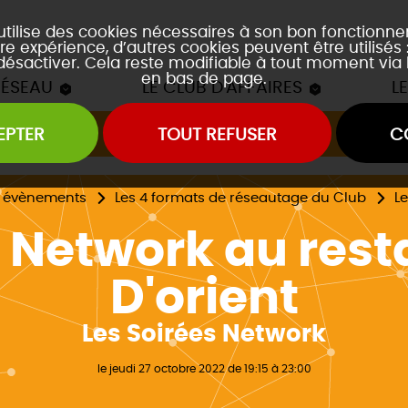
 utilise des cookies nécessaires à son bon fonctionn
re expérience, d’autres cookies peuvent être utilisés
 désactiver. Cela reste modifiable à tout moment via 
en bas de page.
RÉSEAU
LE CLUB D'AFFAIRES
L
EPTER
TOUT REFUSER
C
Les mâchons du Club
es soirées accords mets et vins
es event's "À la découverte de..."
s évènements
Les 4 formats de réseautage du Club
Le
Network au resta
D'orient
Les Soirées Network
le jeudi 27 octobre 2022 de 19:15 à 23:00