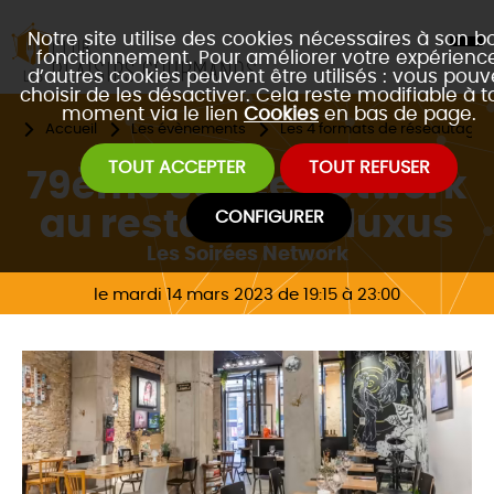
Notre site utilise des cookies nécessaires à son b
fonctionnement. Pour améliorer votre expérience
d’autres cookies peuvent être utilisés : vous pouv
choisir de les désactiver. Cela reste modifiable à t
moment via le lien
Cookies
en bas de page.
Accueil
Les évènements
Les 4 formats de réseautage 
TOUT ACCEPTER
TOUT REFUSER
79ème Soirée Network
au restaurant Fluxus
CONFIGURER
Les Soirées Network
le mardi 14 mars 2023 de 19:15 à 23:00