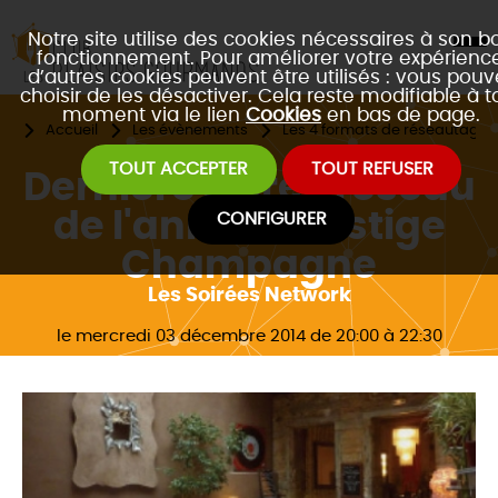
Notre site utilise des cookies nécessaires à son b
fonctionnement. Pour améliorer votre expérience
d’autres cookies peuvent être utilisés : vous pouv
choisir de les désactiver. Cela reste modifiable à t
moment via le lien
Cookies
en bas de page.
Accueil
Les évènements
Les 4 formats de réseautage 
TOUT ACCEPTER
TOUT REFUSER
Dernière soirée réseau
de l'année: Prestige
CONFIGURER
Champagne
Les Soirées Network
le mercredi 03 décembre 2014 de 20:00 à 22:30