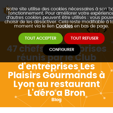
Notre site utilise des cookies nécessaires à son b
fonctionnement. Pour améliorer votre expérience
d’autres cookies peuvent être utilisés : vous pouv
choisir de les désactiver. Cela reste modifiable à t
moment via le lien
Cookies
en bas de page.
Accueil
Blog
TOUT ACCEPTER
TOUT REFUSER
47 chefs d'entreprises
CONFIGURER
réunis par le Club
d'entreprises Les
Plaisirs Gourmands à
Lyon au restaurant
L'aéro a Bron
Blog