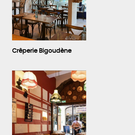
Crêperie Bigoudène