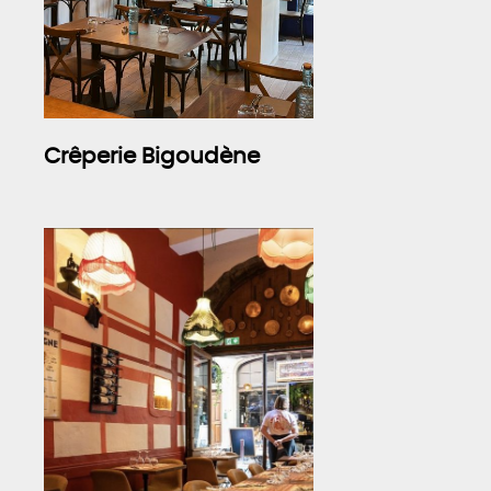
Crêperie Bigoudène